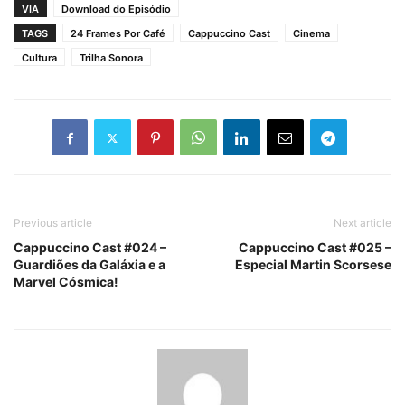
VIA
Download do Episódio
TAGS
24 Frames Por Café
Cappuccino Cast
Cinema
Cultura
Trilha Sonora
Previous article
Next article
Cappuccino Cast #024 –
Cappuccino Cast #025 –
Guardiões da Galáxia e a
Especial Martin Scorsese
Marvel Cósmica!