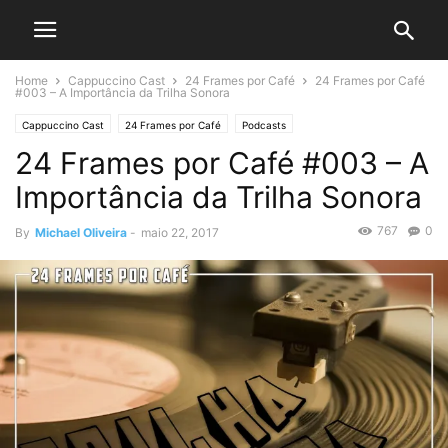
Home
Cappuccino Cast
24 Frames por Café
24 Frames por Café
#003 – A Importância da Trilha Sonora
Cappuccino Cast
24 Frames por Café
Podcasts
24 Frames por Café #003 – A
Importância da Trilha Sonora
767
0
By
Michael Oliveira
-
maio 22, 2017