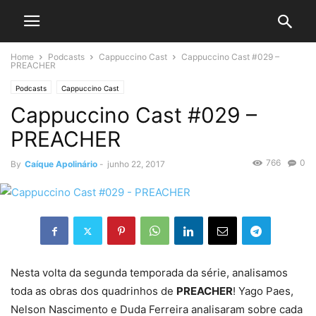
Home
Podcasts
Cappuccino Cast
Cappuccino Cast #029 –
PREACHER
Podcasts
Cappuccino Cast
Cappuccino Cast #029 –
PREACHER
766
0
By
Caíque Apolinário
-
junho 22, 2017
Nesta volta da segunda temporada da série, analisamos
toda as obras dos quadrinhos de
PREACHER
! Yago Paes,
Nelson Nascimento e Duda Ferreira analisaram sobre cada