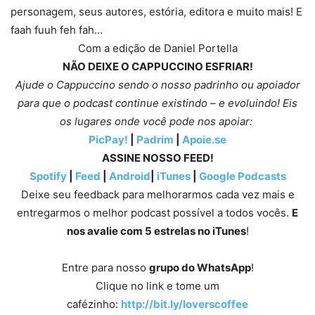
personagem, seus autores, estória, editora e muito mais! E
faah fuuh feh fah…
Com a edição de Daniel Portella
NÃO DEIXE O CAPPUCCINO ESFRIAR!
Ajude o Cappuccino sendo o nosso padrinho ou apoiador
para que o podcast continue existindo – e evoluindo! Eis
os lugares onde você pode nos apoiar:
PicPay!
|
Padrim
|
Apoie.se
ASSINE NOSSO FEED!
Spotify
|
Feed
|
Android
|
iTunes
|
Google Podcasts
Deixe seu feedback para melhorarmos cada vez mais e
entregarmos o melhor podcast possível a todos vocês.
E
nos avalie com 5 estrelas no iTunes
!
Entre para nosso
grupo do WhatsApp
!
Clique no link e tome um
cafézinho:
http://bit.ly/loverscoffee