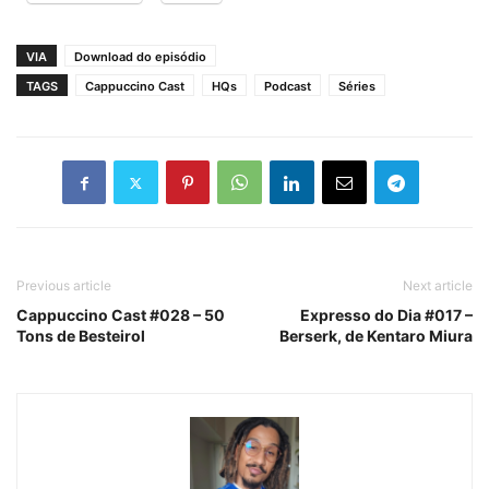
VIA
Download do episódio
TAGS
Cappuccino Cast
HQs
Podcast
Séries
Previous article
Next article
Cappuccino Cast #028 – 50
Expresso do Dia #017 –
Tons de Besteirol
Berserk, de Kentaro Miura