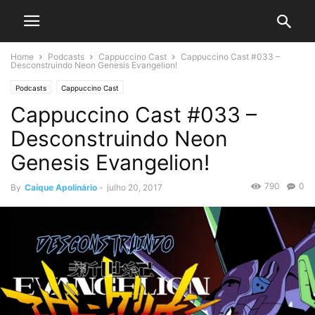
Home
Podcasts
Cappuccino Cast
Cappuccino Cast #033 –
Desconstruindo Neon Genesis Evangelion!
Podcasts
Cappuccino Cast
Cappuccino Cast #033 –
Desconstruindo Neon
Genesis Evangelion!
790
0
By
Caíque Apolinário
-
julho 20, 2017