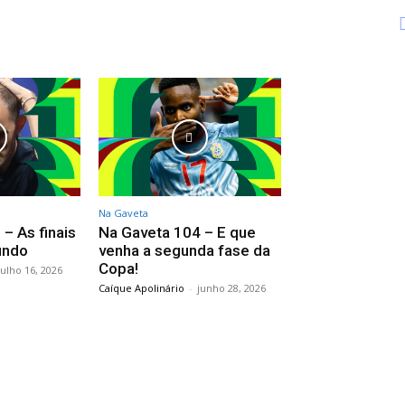
Na Gaveta
– As finais
Na Gaveta 104 – E que
undo
venha a segunda fase da
Copa!
julho 16, 2026
Caíque Apolinário
-
junho 28, 2026