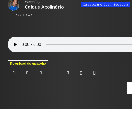
Hosted by
Cappuccino Cast
Podcasts
Caíque Apolinário
777
views
Download do episódio