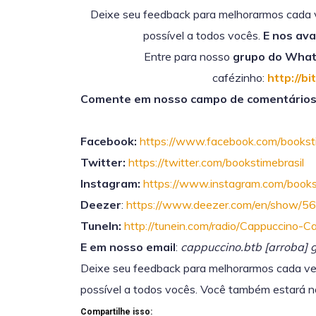
Deixe seu feedback para melhorarmos cada 
possível a todos vocês.
E nos ava
Entre para nosso
grupo do Wha
cafézinho:
http://bi
Comente em nosso campo de comentários 
Facebook:
https://www.facebook.com/booksti
Twitter:
https://twitter.com/bookstimebrasil
Instagram:
https://www.instagram.com/bookst
Deezer
:
https://www.deezer.com/en/show/5
TuneIn:
http://tunein.com/radio/Cappuccino-
E em nosso email
:
cappuccino.btb [arroba] 
Deixe seu feedback para melhorarmos cada ve
possível a todos vocês. Você também estará no
Compartilhe isso: