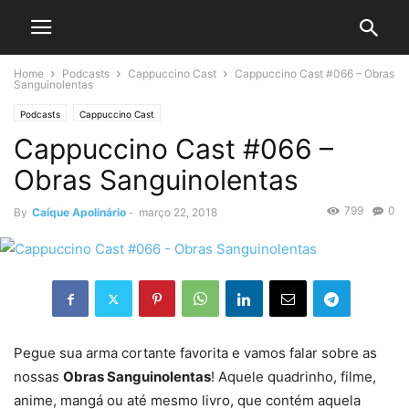
Home
Podcasts
Cappuccino Cast
Cappuccino Cast #066 – Obras
Sanguinolentas
Podcasts
Cappuccino Cast
Cappuccino Cast #066 –
Obras Sanguinolentas
799
0
By
Caíque Apolinário
-
março 22, 2018
Pegue sua arma cortante favorita e vamos falar sobre as
nossas
Obras Sanguinolentas
! Aquele quadrinho, filme,
anime, mangá ou até mesmo livro, que contém aquela