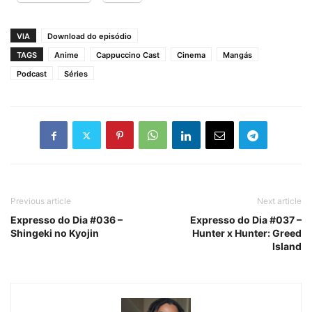
VIA
Download do episódio
TAGS
Anime
Cappuccino Cast
Cinema
Mangás
Podcast
Séries
Previous article
Next article
Expresso do Dia #036 –
Expresso do Dia #037 –
Shingeki no Kyojin
Hunter x Hunter: Greed
Island