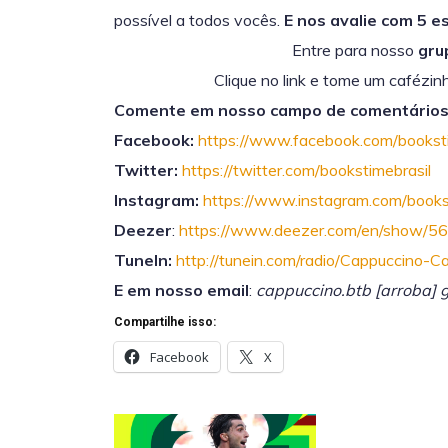
possível a todos vocês.
E nos avalie com 5 e
Entre para nosso
gru
Clique no link e tome um cafézin
Comente em nosso campo de comentários 
Facebook:
https://www.facebook.com/booksti
Twitter:
https://twitter.com/bookstimebrasil
Instagram:
https://www.instagram.com/bookst
Deezer
:
https://www.deezer.com/en/show/5
TuneIn:
http://tunein.com/radio/Cappuccino-
E em nosso email
:
cappuccino.btb [arroba] 
Compartilhe isso:
Facebook
X