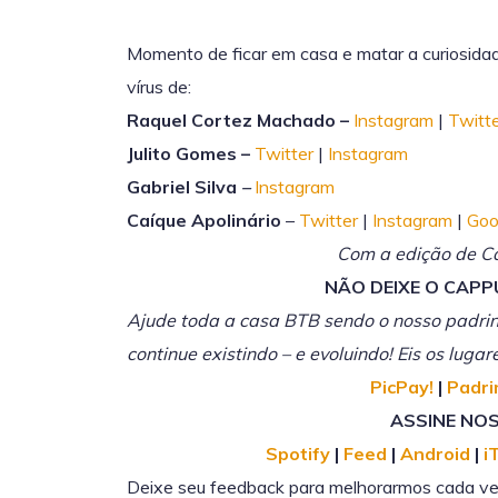
Momento de ficar em casa e matar a curiosida
vírus de:
Raquel Cortez Machado –
Instagram
|
Twitt
Julito Gomes –
Twitter
|
Instagram
Gabriel Silva
–
Instagram
Caíque Apolinário
–
Twitter
|
Instagram
|
Goo
Com a edição de Ca
NÃO DEIXE O CAPP
Ajude toda a casa BTB sendo o nosso padri
continue existindo – e evoluindo! Eis os lug
PicPay!
|
Padr
ASSINE NOS
Spotify
|
Feed
|
Android
|
i
Deixe seu feedback para melhorarmos cada ve