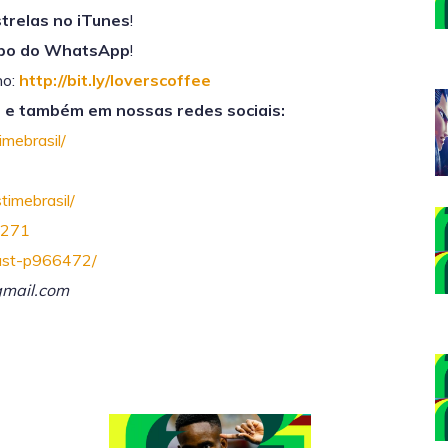
strelas no iTunes
!
po do WhatsApp
!
ho:
http://bit.ly/loverscoffee
e também em nossas redes sociais:
mebrasil/
imebrasil/
6271
Cast-p966472/
gmail.com