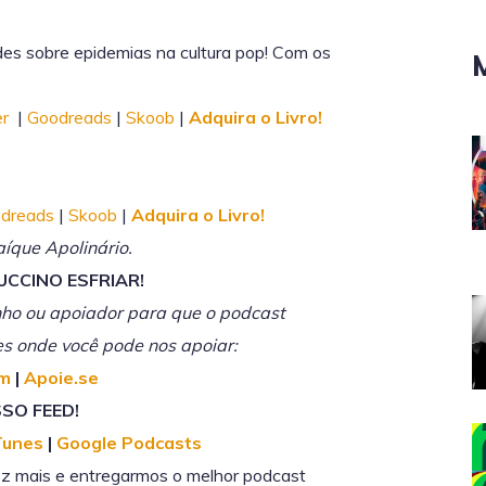
des sobre epidemias na cultura pop! Com os
er
|
Goodreads
|
Skoob
|
Adquira o Livro!
dreads
|
Skoob
|
Adquira o Livro!
íque Apolinário.
UCCINO ESFRIAR!
nho ou apoiador para que o podcast
ares onde você pode nos apoiar:
im
|
Apoie.se
SO FEED!
Tunes
|
Google Podcasts
z mais e entregarmos o melhor podcast