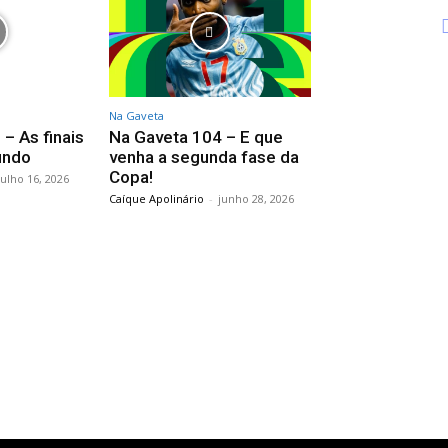
Na Gaveta
– As finais
Na Gaveta 104 – E que
undo
venha a segunda fase da
Copa!
julho 16, 2026
Caíque Apolinário
-
junho 28, 2026