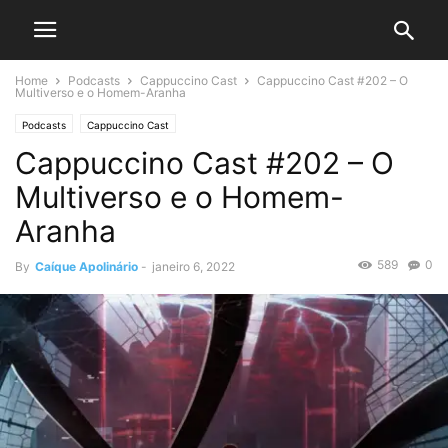
Home
Podcasts
Cappuccino Cast
Cappuccino Cast #202 – O
Multiverso e o Homem-Aranha
Podcasts
Cappuccino Cast
Cappuccino Cast #202 – O
Multiverso e o Homem-
Aranha
589
0
By
Caíque Apolinário
-
janeiro 6, 2022