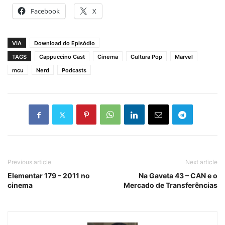
Facebook
X
VIA
Download do Episódio
TAGS
Cappuccino Cast
Cinema
Cultura Pop
Marvel
mcu
Nerd
Podcasts
Previous article
Next article
Elementar 179 – 2011 no
Na Gaveta 43 – CAN e o
cinema
Mercado de Transferências