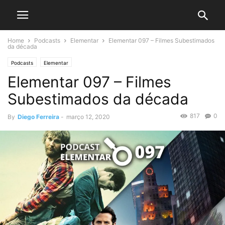
Home
Podcasts
Elementar
Elementar 097 – Filmes Subestimados
da década
Podcasts
Elementar
Elementar 097 – Filmes
Subestimados da década
817
0
By
Diego Ferreira
-
março 12, 2020