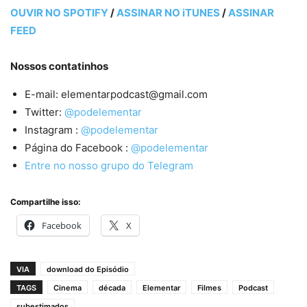
OUVIR NO SPOTIFY
/
ASSINAR NO iTUNES
/
ASSINAR
FEED
Nossos contatinhos
E-mail: elementarpodcast@gmail.com
Twitter:
@podelementar
Instagram :
@podelementar
Página do Facebook :
@podelementar
Entre no nosso grupo do Telegram
Compartilhe isso:
Facebook
X
VIA
download do Episódio
TAGS
Cinema
década
Elementar
Filmes
Podcast
subestimados