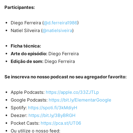
Participantes:
Diego Ferreira (
@d.ferreira1986
)
Natiel Silveira (
@natielsiveira
)
Ficha técnica:
Arte do episódio:
Diego Ferreira
Edição de som:
Diego Ferreira
Se inscreva no nosso podcast no seu agregador favorito:
Apple Podcasts:
https://apple.co/33ZJTLp
Google Podcasts:
https://bit.ly/ElementarGoogle
Spotify:
https://spoti.fi/3kMdiyH
Deezer:
https://bit.ly/3ByBRGH
Pocket Casts:
https://pca.st/UT06
Ou utilize o nosso feed: