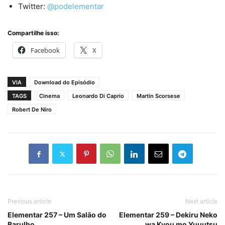
Twitter:
@podelementar
Compartilhe isso:
Facebook
X
VIA
Download do Episódio
TAGS
Cinema
Leonardo Di Caprio
Martin Scorsese
Robert De Niro
Previous article
Next article
Elementar 257 – Um Salão do
Elementar 259 – Dekiru Neko
Barulho
wa Kyou mo Yuuutsu