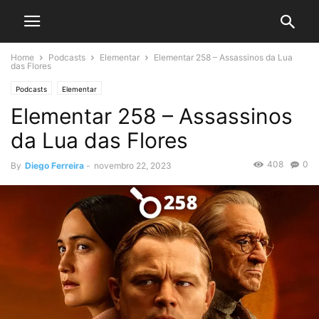
Home
Podcasts
Elementar
Elementar 258 – Assassinos da Lua
das Flores
Podcasts
Elementar
Elementar 258 – Assassinos
da Lua das Flores
408
0
By
Diego Ferreira
-
novembro 22, 2023