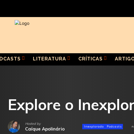
DCASTS
LITERATURA
CRÍTICAS
ARTIG
Explore o Inexplo
Hosted by
Inexplorado
Podcasts
n
Caíque Apolinário