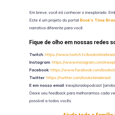
Em breve, você irá conhecer o inexplorado. Emb
Este é um projeto do portal
Book’s Time Bras
narrativa diferente para você.
Fique de olho em nossas redes so
Twitch
:
https://www.twitch.tv/bookstimebrasi
Instagram
:
https://www.instagram.com/inexp
Facebook
:
https://www.facebook.com/booksti
Twitter
:
https://twitter.com/bookstimebrasil
E em nosso email
:
inexploradopodcast [arrob
Deixe seu feedback para melhorarmos cada ve
possível a todos vocês.