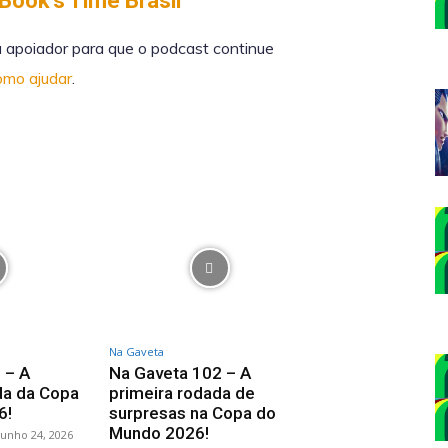
 Book’s Time Brasil
 apoiador para que o podcast continue
como ajudar
.
Na Gaveta
 – A
Na Gaveta 102 – A
da da Copa
primeira rodada de
6!
surpresas na Copa do
Mundo 2026!
junho 24, 2026