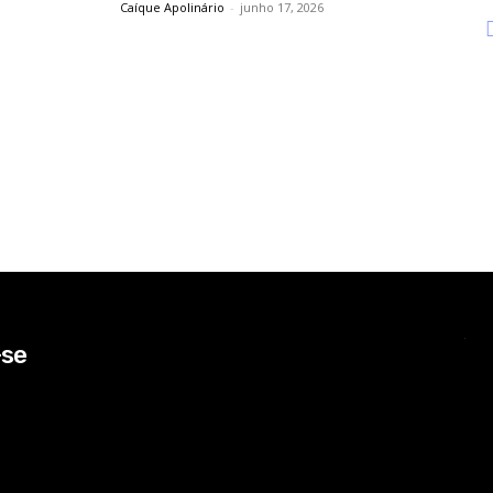
Caíque Apolinário
-
junho 17, 2026
-se