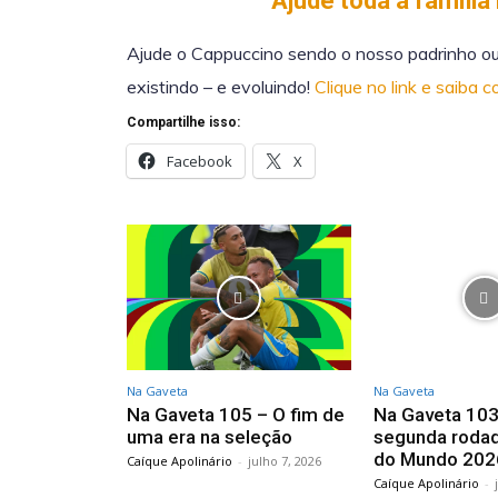
Ajude toda a família
Ajude o Cappuccino sendo o nosso padrinho ou
existindo – e evoluindo!
Clique no link e saiba 
Compartilhe isso:
Facebook
X
Na Gaveta
Na Gaveta
Na Gaveta 105 – O fim de
Na Gaveta 103
uma era na seleção
segunda roda
do Mundo 202
Caíque Apolinário
-
julho 7, 2026
Caíque Apolinário
-