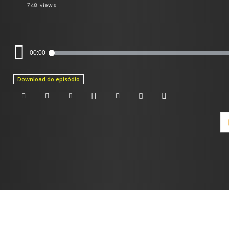
748
views
Tocador
00:00
de
áudio
Download do episódio