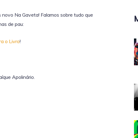
ais novo Na Gaveta! Falamos sobre tudo que
nas de pau:
a o Livro
!
íque Apolinário.