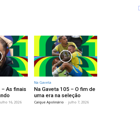
Na Gaveta
– As finais
Na Gaveta 105 – O fim de
undo
uma era na seleção
julho 16, 2026
Caíque Apolinário
-
julho 7, 2026