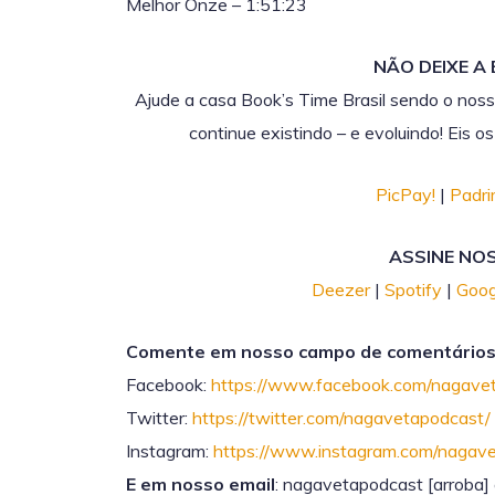
Melhor Onze – 1:51:23
NÃO DEIXE A
Ajude a casa Book’s Time Brasil sendo o noss
continue existindo – e evoluindo! Eis o
PicPay!
|
Padr
ASSINE NO
Deezer
|
Spotify
|
Goog
Comente em nosso campo de comentários 
Facebook:
https://www.facebook.com/nagave
Twitter:
https://twitter.com/nagavetapodcast/
Instagram:
https://www.instagram.com/nagav
E em nosso email
: nagavetapodcast [arroba]