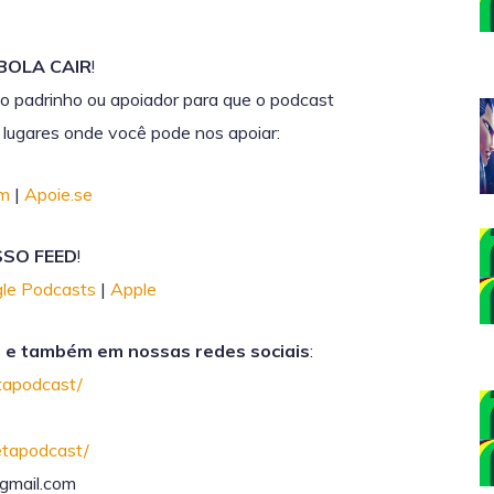
 BOLA CAIR
!
o padrinho ou apoiador para que o podcast
s lugares onde você pode nos apoiar:
im
|
Apoie.se
SSO FEED
!
le Podcasts
|
Apple
e também em nossas redes sociais
:
tapodcast/
etapodcast/
 gmail.com