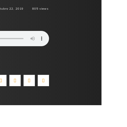
tubro 22, 2019
805
views