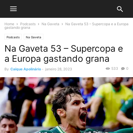
Home
Podcasts
Na Gaveta
Na Gaveta 53 – Supercopa e a Europa
gastando grana
Podcasts
Na Gaveta
Na Gaveta 53 – Supercopa e
a Europa gastando grana
533
0
By
Caíque Apolinário
-
janeiro 28, 2023