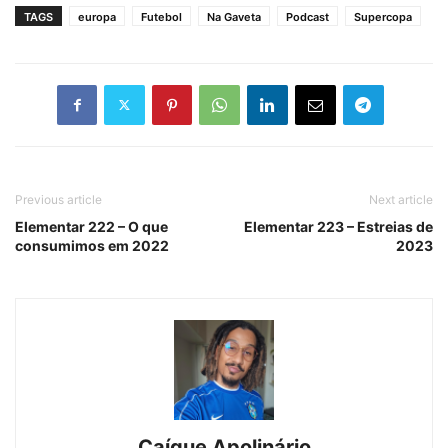
TAGS
europa
Futebol
Na Gaveta
Podcast
Supercopa
Previous article
Next article
Elementar 222 – O que
Elementar 223 – Estreias de
consumimos em 2022
2023
Caíque Apolinário