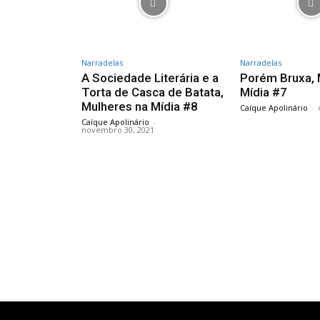
Narradelas
Narradelas
A Sociedade Literária e a
Porém Bruxa, 
Torta de Casca de Batata,
Mídia #7
Mulheres na Mídia #8
Caíque Apolinário
-
Caíque Apolinário
-
novembro 30, 2021