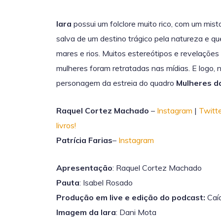
Iara
possui um folclore muito rico, com um mist
salva de um destino trágico pela natureza e q
mares e rios. Muitos estereótipos e revelaçõe
mulheres foram retratadas nas mídias. E logo, 
personagem da estreia do quadro
Mulheres d
Raquel Cortez Machado
–
Instagram
|
Twitt
livros!
Patrícia Farias
–
Instagram
Apresentação
: Raquel Cortez Machado
Pauta
: Isabel Rosado
Produção em live e edição do podcast:
Caíq
Imagem da Iara
: Dani Mota