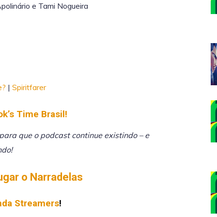
Apolinário e Tami Nogueira
e?
|
Spiritfarer
ok’s Time Brasil!
ara que o podcast continue existindo – e
ndo!
ugar o Narradelas
da Streamers
!