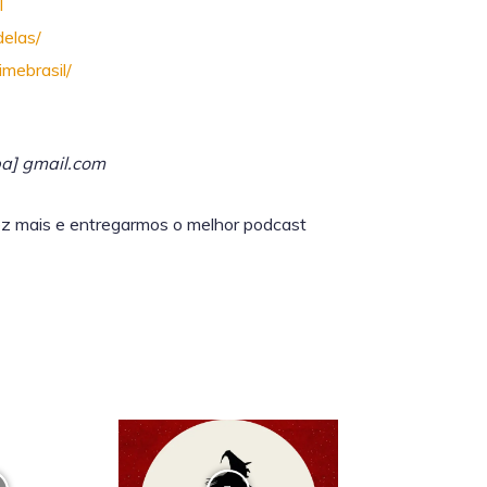
l
elas/
mebrasil/
ba] gmail.com
z mais e entregarmos o melhor podcast