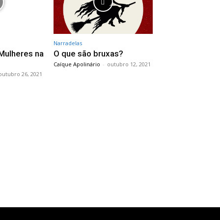
Narradelas
Mulheres na
O que são bruxas?
Caíque Apolinário
-
outubro 12, 2021
outubro 26, 2021