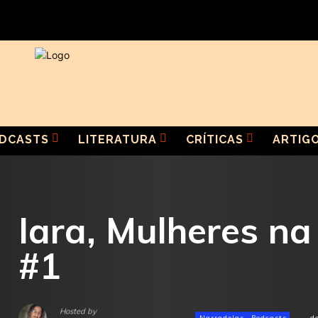
DCASTS
LITERATURA
CRÍTICAS
ARTIG
Iara, Mulheres na
#1
Hosted by
Narradelas
Podcasts
d