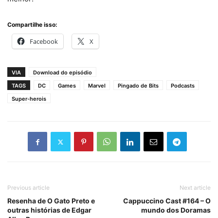
Compartilhe isso:
Facebook
X
VIA
Download do episódio
TAGS
DC
Games
Marvel
Pingado de Bits
Podcasts
Super-herois
Previous article
Next article
Resenha de O Gato Preto e
Cappuccino Cast #164 – O
outras histórias de Edgar
mundo dos Doramas