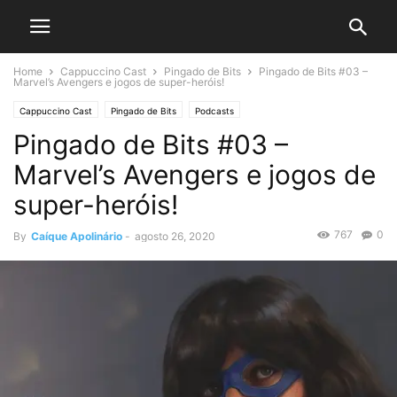
Home
Cappuccino Cast
Pingado de Bits
Pingado de Bits #03 –
Marvel’s Avengers e jogos de super-heróis!
Cappuccino Cast
Pingado de Bits
Podcasts
Pingado de Bits #03 –
Marvel’s Avengers e jogos de
super-heróis!
767
0
By
Caíque Apolinário
-
agosto 26, 2020