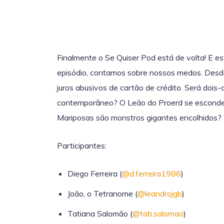
Finalmente o Se Quiser Pod está de volta! E
episódio, contamos sobre nossos medos. Desd
juros abusivos de cartão de crédito. Será do
contemporâneo? O Leão do Proerd se esconde 
Mariposas são monstros gigantes encolhidos? N
Participantes:
Diego Ferreira (
@d.ferreira1986
)
João, o Tetranome (
@leandrojgb
)
Tatiana Salomão (
@tati.salomao
)