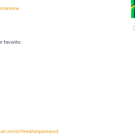
Tetranome
 favorito:
ud.com.br/feed/sequiserpod