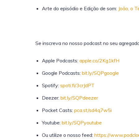
Arte do episódio e Edição de som:
João, o 
Se inscreva no nosso podcast no seu agregador
Apple Podcasts:
apple.co/2Kg1kfH
Google Podcasts:
bit.ly/SQPgoogle
Spotify:
spoti.fi/3crJdPT
Deezer:
bit.ly/SQPdeezer
Pocket Casts:
pca.st/sd4q7w5i
Youtube:
bit.ly/SQPyoutube
Ou utilize o nosso feed:
https://www.podclo