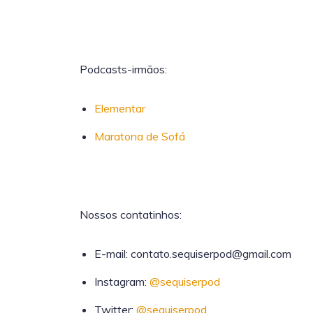
Podcasts-irmãos:
Elementar
Maratona de Sofá
Nossos contatinhos:
E-mail: contato.sequiserpod@gmail.com
Instagram:
@sequiserpod
Twitter:
@sequiserpod