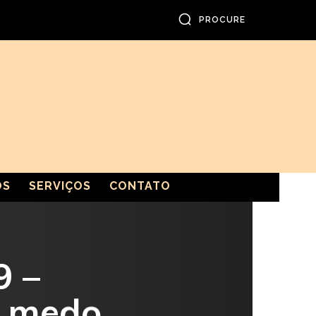
PROCURE
OS
SERVIÇOS
CONTATO
9 –
m medo