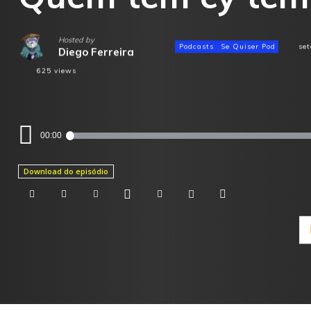
Hosted by
Podcasts
Se Quiser Pod
se
Diego Ferreira
625
views
Tocador
00:00
de
áudio
Download do episódio