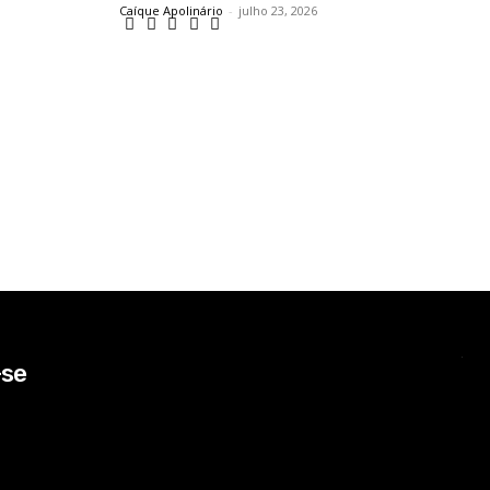
Caíque Apolinário
-
julho 23, 2026
-se