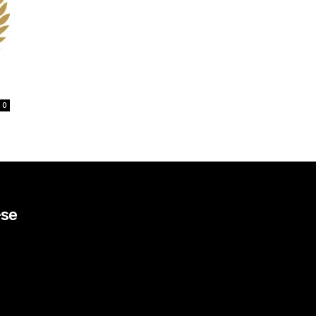
0
-se