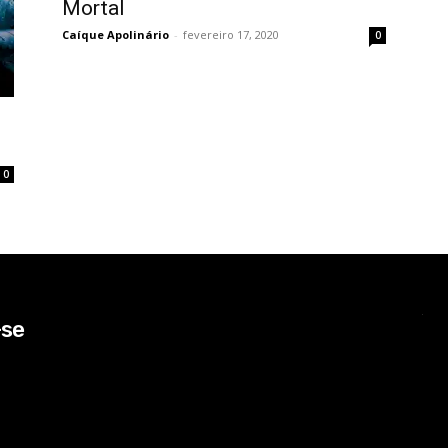
Mortal
Caíque Apolinário
-
fevereiro 17, 2020
0
0
-se