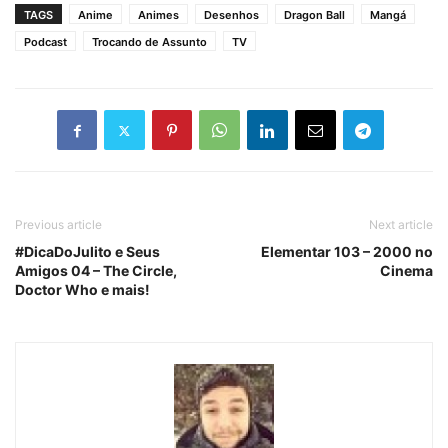
TAGS
Anime
Animes
Desenhos
Dragon Ball
Mangá
Podcast
Trocando de Assunto
TV
Previous article
Next article
#DicaDoJulito e Seus
Elementar 103 – 2000 no
Amigos 04 – The Circle,
Cinema
Doctor Who e mais!