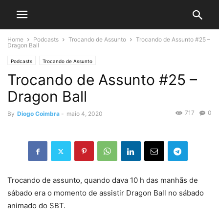
Home
Podcasts
Trocando de Assunto
Trocando de Assunto #25 –
Dragon Ball
Podcasts
Trocando de Assunto
Trocando de Assunto #25 –
Dragon Ball
717
0
By
Diogo Coimbra
-
maio 4, 2020
Trocando de assunto, quando dava 10 h das manhãs de
sábado era o momento de assistir Dragon Ball no sábado
animado do SBT.