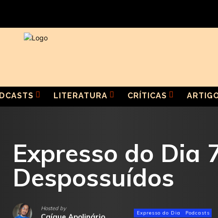
DCASTS
LITERATURA
CRÍTICAS
ARTIG
Expresso do Dia 
Despossuídos
Hosted by
Expresso do Dia
Podcasts
Caíque Apolinário