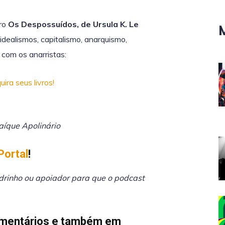
vro
Os Despossuídos, de Ursula K. Le
 idealismos, capitalismo, anarquismo,
 com os anarristas:
ira seus livros!
aíque Apolinário
Portal⁠
!
adrinho ou apoiador para que o podcast
mentários e também em