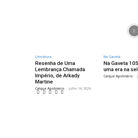
Literatura
Na Gaveta
Resenha de Uma
Na Gaveta 105
Lembrança Chamada
uma era na se
Império, de Arkady
Caíque Apolinário
-
Martine
Caíque Apolinário
-
julho 14, 2026