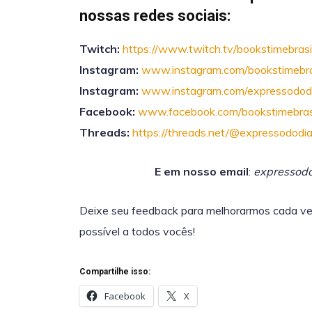
nossas redes sociais:
Twitch:
https://www.twitch.tv/bookstimebrasi
Instagram:
www.instagram.com/bookstimebra
Instagram:
www.instagram.com/expressodod
Facebook:
www.facebook.com/bookstimebras
Threads:
https://threads.net/@expressododi
E em nosso email
:
expressodo
Deixe seu feedback para melhorarmos cada ve
possível a todos vocês!
Compartilhe isso:
Facebook
X