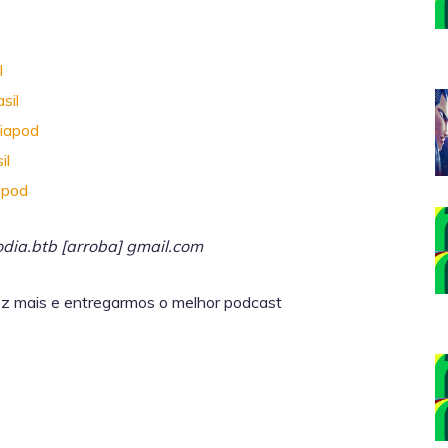
l
sil
iapod
il
apod
dia.btb [arroba] gmail.com
z mais e entregarmos o melhor podcast