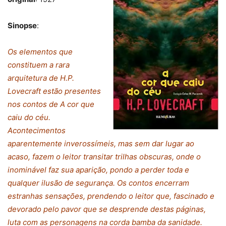
Sinopse
:
Os elementos que
constituem a rara
arquitetura de H.P.
Lovecraft estão presentes
nos contos de A cor que
caiu do céu.
Acontecimentos
aparentemente inverossímeis, mas sem dar lugar ao
acaso, fazem o leitor transitar trilhas obscuras, onde o
inominável faz sua aparição, pondo a perder toda e
qualquer ilusão de segurança. Os contos encerram
estranhas sensações, prendendo o leitor que, fascinado e
devorado pelo pavor que se desprende destas páginas,
luta com as personagens na corda bamba da sanidade.