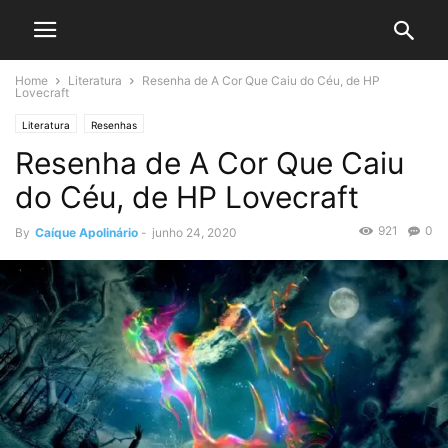
Home
Literatura
Resenha de A Cor Que Caiu do Céu, de HP
Lovecraft
Literatura
Resenhas
Resenha de A Cor Que Caiu
do Céu, de HP Lovecraft
921
0
By
Caíque Apolinário
-
junho 24, 2020