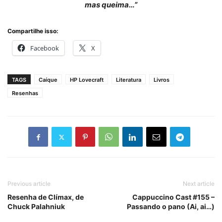
mas queima…”
Compartilhe isso:
Facebook
X
TAGS
Caíque
HP Lovecraft
Literatura
Livros
Resenhas
Previous article
Next article
Resenha de Clímax, de
Cappuccino Cast #155 –
Chuck Palahniuk
Passando o pano (Ai, ai…)