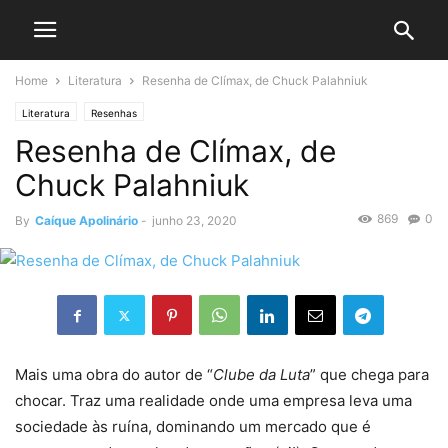
Home
Literatura
Resenha de Clímax, de Chuck Palahniuk
Literatura
Resenhas
Resenha de Clímax, de
Chuck Palahniuk
869
0
By
Caíque Apolinário
-
junho 23, 2020
Mais uma obra do autor de “
Clube da Luta
” que chega para
chocar. Traz uma realidade onde uma empresa leva uma
sociedade às ruína, dominando um mercado que é