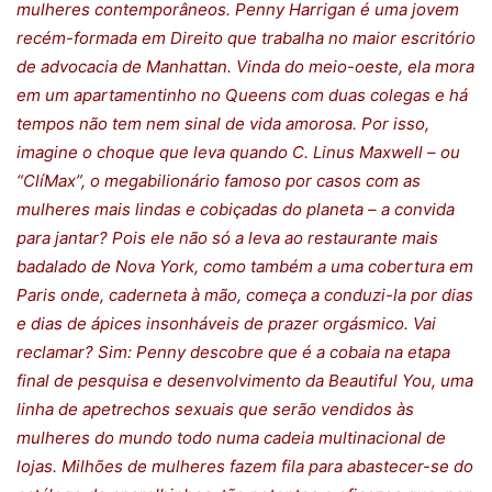
mulheres contemporâneos. Penny Harrigan é uma jovem
recém-formada em Direito que trabalha no maior escritório
de advocacia de Manhattan. Vinda do meio-oeste, ela mora
em um apartamentinho no Queens com duas colegas e há
tempos não tem nem sinal de vida amorosa. Por isso,
imagine o choque que leva quando C. Linus Maxwell – ou
“ClíMax”, o megabilionário famoso por casos com as
mulheres mais lindas e cobiçadas do planeta – a convida
para jantar? Pois ele não só a leva ao restaurante mais
badalado de Nova York, como também a uma cobertura em
Paris onde, caderneta à mão, começa a conduzi-la por dias
e dias de ápices insonháveis de prazer orgásmico. Vai
reclamar? Sim: Penny descobre que é a cobaia na etapa
final de pesquisa e desenvolvimento da Beautiful You, uma
linha de apetrechos sexuais que serão vendidos às
mulheres do mundo todo numa cadeia multinacional de
lojas. Milhões de mulheres fazem fila para abastecer-se do