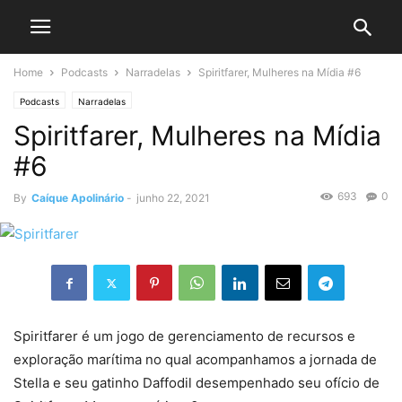
Home
Podcasts
Narradelas
Spiritfarer, Mulheres na Mídia #6
Podcasts
Narradelas
Spiritfarer, Mulheres na Mídia
#6
693
0
By
Caíque Apolinário
-
junho 22, 2021
Spiritfarer é um jogo de gerenciamento de recursos e
exploração marítima no qual acompanhamos a jornada de
Stella e seu gatinho Daffodil desempenhado seu ofício de