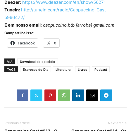
Deezer
:
https://www.deezer.com/en/show/56271
TuneIn:
http://tunein.com/radio/Cappuccino-Cast-
p966472/
E em nosso email
:
cappuccino.btb [arroba] gmail.com
Compartilhe isso:
Facebook
X
VIA
Download do episódio
TAGS
Expresso do Dia
Literatura
Livros
Podcast
Previous article
Next article
Cappuccino Cast #013 – O
Cappuccino Cast #014 – Os