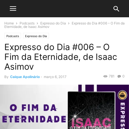
Home
Podcasts
Expresso do Dia
Expresso do Dia #006 – O Fim da
Eternidade, de Isaac Asimov
Podcasts
Expresso do Dia
Expresso do Dia #006 – O
Fim da Eternidade, de Isaac
Asimov
781
0
By
Caíque Apolinário
-
março 6, 2017