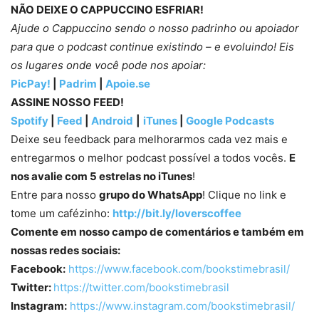
NÃO DEIXE O CAPPUCCINO ESFRIAR!
Ajude o Cappuccino sendo o nosso padrinho ou apoiador
para que o podcast continue existindo – e evoluindo! Eis
os lugares onde você pode nos apoiar:
PicPay!
|
Padrim
|
Apoie.se
ASSINE NOSSO FEED!
Spotify
|
Feed
|
Android
|
iTunes
|
Google Podcasts
Deixe seu feedback para melhorarmos cada vez mais e
entregarmos o melhor podcast possível a todos vocês.
E
nos avalie com 5 estrelas no iTunes
!
Entre para nosso
grupo do WhatsApp
! Clique no link e
tome um cafézinho:
http://bit.ly/loverscoffee
Comente em nosso campo de comentários e também em
nossas redes sociais:
Facebook:
https://www.facebook.com/bookstimebrasil/
Twitter:
https://twitter.com/bookstimebrasil
Instagram:
https://www.instagram.com/bookstimebrasil/