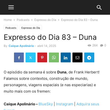
Home
Podcasts
Expresso do Dia
Expresso do Dia 83 – Duna
Podcasts
Expresso do Dia
Expresso do Dia 83 – Duna
264
0
By
Caíque Apolinário
-
abril 14, 2025
O episódio da semana é sobre
Duna
, de Frank Herbert
!
Falamos sobre contextos, construção de mundo,
personagens, viagens espaciais (e nas especiarias) e
muito mais com os fremen:
Caíque Apolinário –
BlueSky
|
Instagram
|
Adquira seus