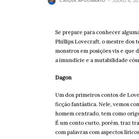
CAÍQUE APOLINÁRIO
JULHO 4, 2
-
Se prepare para conhecer algum
Phillips Lovecraft, o mestre dos 
monstros em posições vis e que
a imundície e a mutabilidade có
Dagon
Um dos primeiros contos de Love
ficção fantástica. Nele, vemos co
homem centrado, tem como origem
É um conto curto, porém, traz tra
com palavras com aspectos líric